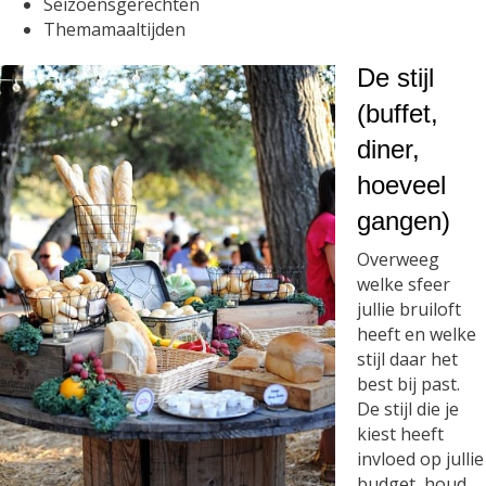
Seizoensgerechten
Themamaaltijden
De stijl
(buffet,
diner,
hoeveel
gangen)
Overweeg
welke sfeer
jullie bruiloft
heeft en welke
stijl daar het
best bij past.
De stijl die je
kiest heeft
invloed op jullie
budget, houd