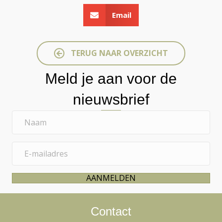
Email
TERUG NAAR OVERZICHT
Meld je aan voor de
nieuwsbrief
N
a
a
E
m
-
m
AANMELDEN
a
i
l
Contact
a