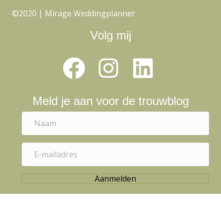
©2020 | Mirage Weddingplanner
Volg mij
Meld je aan voor de trouwblog
N
a
a
E
m
-
m
Aanmelden
a
i
l
a