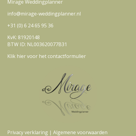
Mirage Weddingplanner
d
r
info@mirage-weddingplanner.nl
e
s
+31 (0) 6 24 65 95 36
KvK: 81920148
BTW ID: NL003620077B31
Klik hier voor het contactformulier
Privacy verklaring
|
Algemene voorwaarden