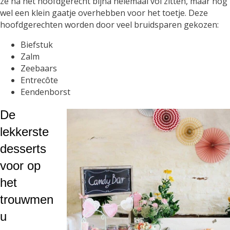
ze na het hoofdgerecht bijna helemaal vol zitten, maar nog
wel een klein gaatje overhebben voor het toetje. Deze
hoofdgerechten worden door veel bruidsparen gekozen:
Biefstuk
Zalm
Zeebaars
Entrecôte
Eendenborst
De
lekkerste
desserts
voor op
het
trouwmen
u