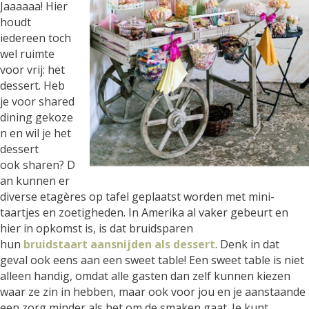
Jaaaaaa! Hier
houdt
iedereen toch
wel ruimte
voor vrij: het
dessert. Heb
je voor shared
dining gekoze
n en wil je het
dessert
ook sharen? D
an kunnen er
diverse etagères op tafel geplaatst worden met mini-
taartjes en zoetigheden. In Amerika al vaker gebeurt en
hier in opkomst is, is dat bruidsparen
hun
bruidstaart aansnijden als dessert
. Denk in dat
geval ook eens aan een sweet table! Een sweet table is niet
alleen handig, omdat alle gasten dan zelf kunnen kiezen
waar ze zin in hebben, maar ook voor jou en je aanstaande
een zorg minder als het om de smaken gaat. Je kunt