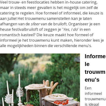
Veel trouw- en feestlocaties hebben in-house catering,
maar in steeds meer gevallen is het mogelijk om zelf de
catering te regelen. Hoe formeel of informeel, die keuze is
aan jullie! Het trouwmenu samenstellen kan je laten
afhangen van de
sfeer
van de bruiloft. Organiseer je een
heuse festivalbruiloft of zeggen je '
Yes, I do
' in een
romantisch kasteel? Die keuze maakt hoe formeel of
informeel je het trouwmenu kunt maken, hieronder lees je
alle mogelijkheden binnen die verschillende menu's.
Informe
le
trouwm
enu's
Een
informeel
trouwmenu
is ideaal