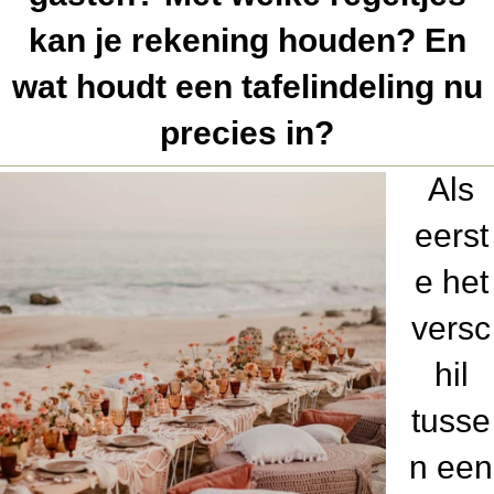
kan je rekening houden? En
wat houdt een tafelindeling nu
precies in?
Als
eerst
e het
versc
hil
tusse
n een