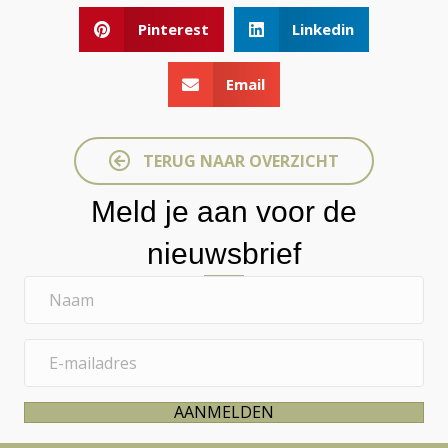
Pinterest
Linkedin
Email
TERUG NAAR OVERZICHT
Meld je aan voor de
nieuwsbrief
N
a
a
E
m
-
m
AANMELDEN
a
i