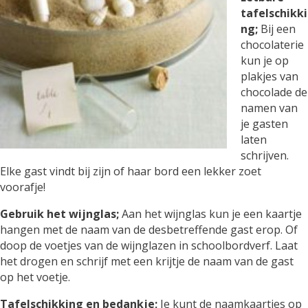
tafelschikki
ng;
Bij een
chocolaterie
kun je op
plakjes van
chocolade de
namen van
je gasten
laten
schrijven.
Elke gast vindt bij zijn of haar bord een lekker zoet
voorafje!
Gebruik het wijnglas;
Aan het wijnglas kun je een kaartje
hangen met de naam van de desbetreffende gast erop. Of
doop de voetjes van de wijnglazen in schoolbordverf. Laat
het drogen en schrijf met een krijtje de naam van de gast
op het voetje.
Tafelschikking en bedankje;
Je kunt de naamkaartjes op