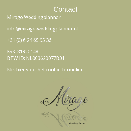
l
Contact
a
Mirage Weddingplanner
d
r
info@mirage-weddingplanner.nl
e
s
+31 (0) 6 24 65 95 36
KvK: 81920148
BTW ID: NL003620077B31
Klik hier voor het contactformulier